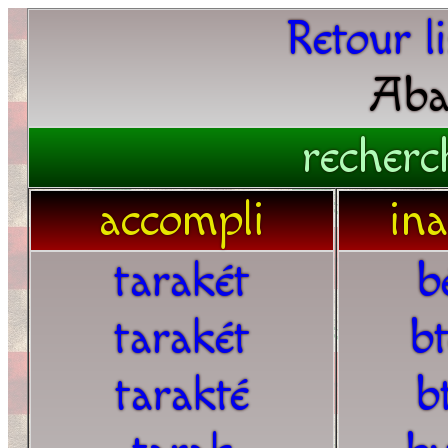
Retour l
Aba
recherc
accompli
in
tarakét
b
tarakét
b
tarakté
b