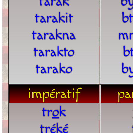
tarak
by
tarakit
b
tarakna
mn
tarakto
b
tarako
b
impératif
par
tr
o
k
tréké