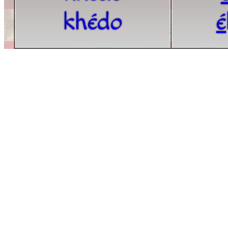
khédo
é