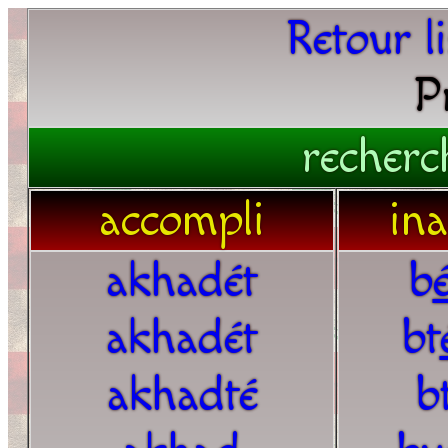
Retour l
P
recherc
accompli
in
akhadét
b
akhadét
bt
akhadté
b