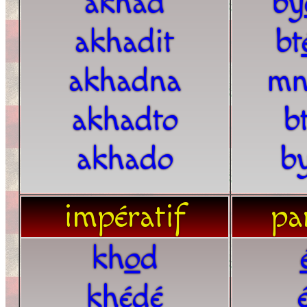
akhad
by
akhadit
bt
akhadna
m
akhadto
b
akhado
b
impératif
par
kh
o
d
khédé