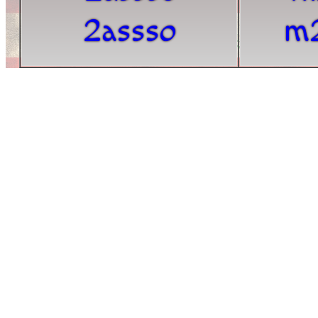
2assso
m2