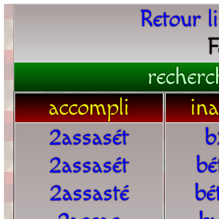
Retour l
F
recherc
accompli
in
2assasét
b
2assasét
bé
2assasté
bé