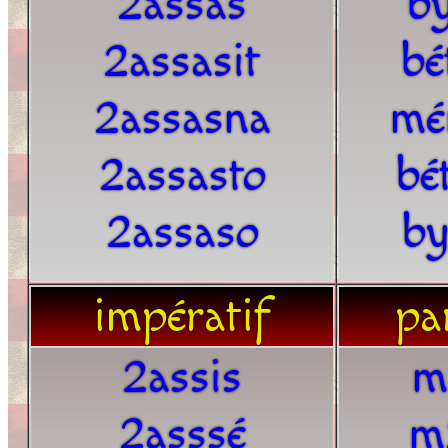
2assas
by
2assasit
bé
2assasna
mé
2assasto
bé
2assaso
by
impératif
par
2assis
m
2asssé
m