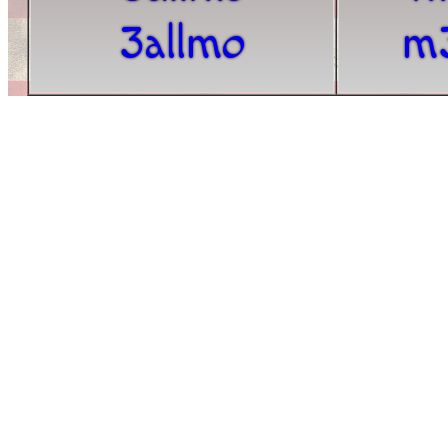
3allmo
m