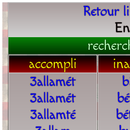
Retour l
En
recherc
accompli
in
3allamét
b
3allamét
bé
3allamté
bé