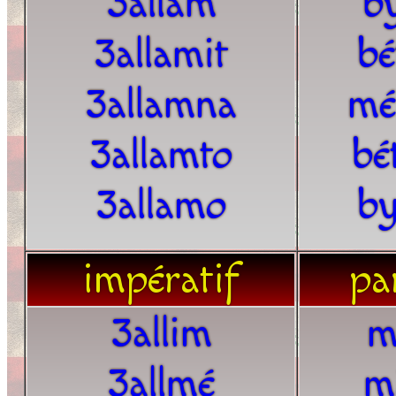
3allam
b
3allamit
bé
3allamna
mé
3allamto
bé
3allamo
by
impératif
par
3allim
m
3allmé
m