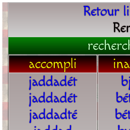
Retour l
Re
recherc
accompli
in
jaddadét
b
jaddadét
bé
jaddadté
bé