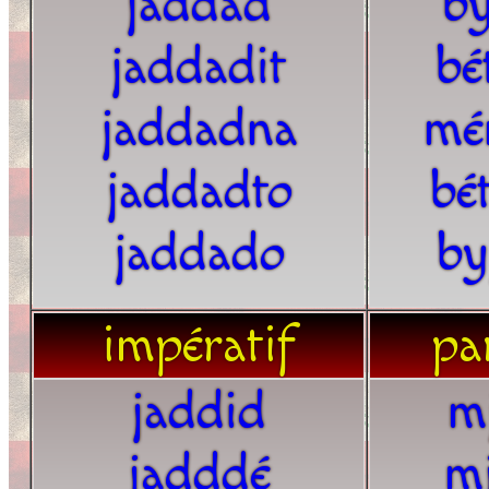
jaddad
by
jaddadit
bé
jaddadna
mé
jaddadto
bé
jaddado
by
impératif
par
jaddid
m
jadddé
m