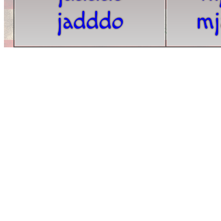
jadddo
mj