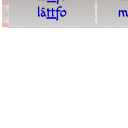
lâ
t
t
fo
m