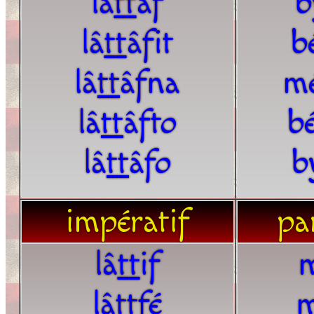
lâ
t
t
âf
b
lâ
t
t
âfit
b
lâ
t
t
âfna
m
lâ
t
t
âfto
bé
lâ
t
t
âfo
b
impératif
par
lâ
t
t
if
lâ
t
t
fé
m