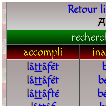
Retour l
A
recherc
accompli
in
lâ
t
t
âfét
lâ
t
t
âfét
b
lâ
t
t
âfté
bé