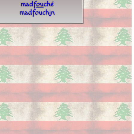
madf
o
u
ché
madfouch
i
n