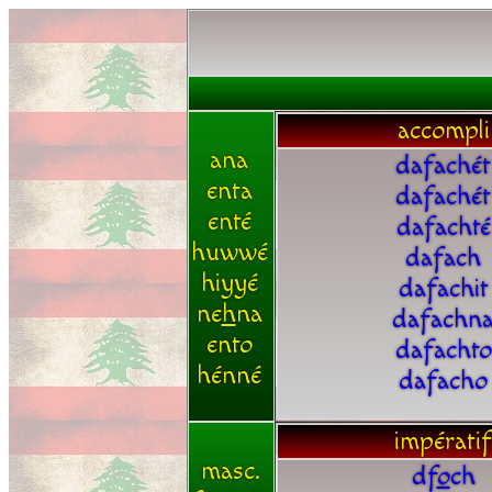
accompli
ana
dafachét
enta
dafachét
enté
dafachté
huwwé
dafach
hiyyé
dafachit
ne
h
na
dafachn
ento
dafachto
hénné
dafacho
impératif
masc.
df
o
ch