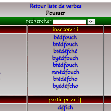
Retour liste de verbes
Pousser
rechercher
inaccompli
bédfouch
btédfouch
btédéfché
byédfouch
btédfouch
a
mnédfouch
btédéfcho
byédéfcho
participe actif
d
é
fich