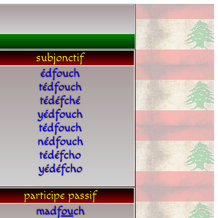
subjonctif
édfouch
tédfouch
tédéfché
yédfouch
tédfouch
nédfouch
tédéfcho
yédéfcho
participe passif
madf
o
u
ch