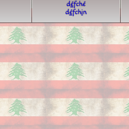
d
é
fché
d
é
fch
i
n