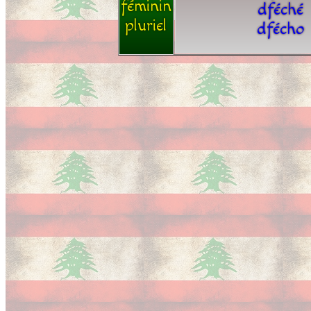
féminin
dféché
pluriel
dfécho