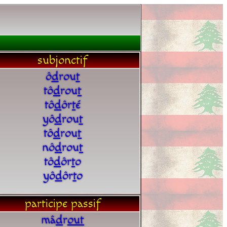
subjonctif
ô
d
rou
t
tô
d
rou
t
tô
d
ôr
t
é
yô
d
rou
t
tô
d
rou
t
nô
d
rou
t
tô
d
ôr
t
o
yô
d
ôr
t
o
participe passif
mâ
d
r
o
u
t