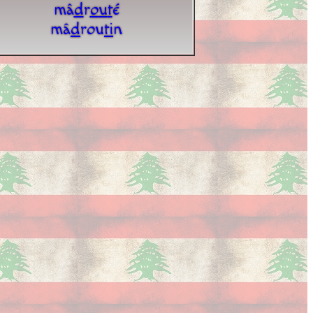
mâ
d
r
o
u
t
é
mâ
d
rou
t
i
n