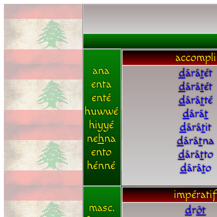
accompli
ana
d
ârâ
t
ét
enta
d
ârâ
t
ét
enté
d
ârâ
t
té
huwwé
d
ârâ
t
hiyyé
d
ârâ
t
it
ne
h
na
d
ârâ
t
na
ento
d
ârâ
t
to
hénné
d
ârâ
t
o
impératif
masc.
d
r
ô
t