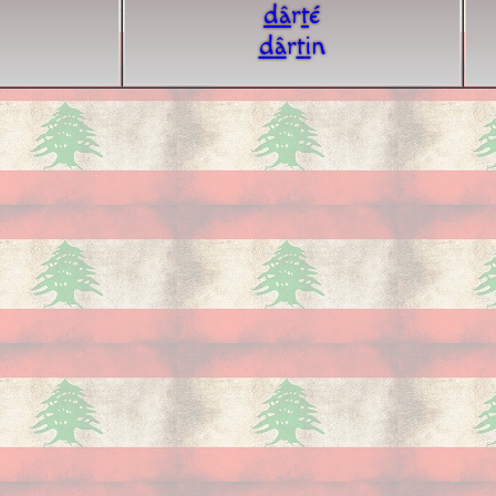
d
â
r
t
é
d
â
r
t
i
n