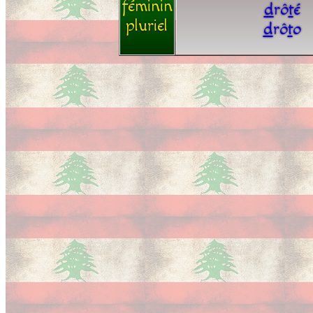
féminin
d
rô
t
é
pluriel
d
rô
t
o