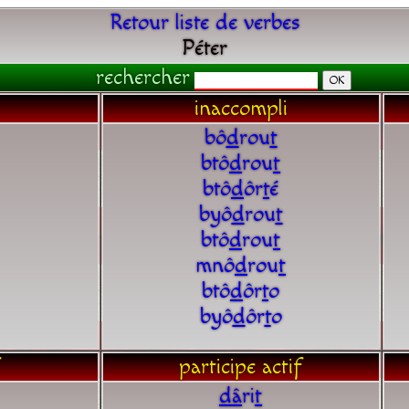
Retour liste de verbes
Péter
rechercher
inaccompli
bô
d
rou
t
btô
d
rou
t
btô
d
ôr
t
é
byô
d
rou
t
btô
d
rou
t
mnô
d
rou
t
btô
d
ôr
t
o
byô
d
ôr
t
o
participe actif
d
â
ri
t