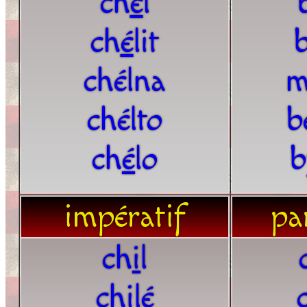
ch
é
l
ch
é
lit
chélna
m
chélto
b
ch
é
lo
b
impératif
par
ch
i
l
ch
i
lé