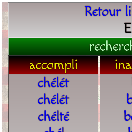
Retour l
E
recherc
accompli
in
chélét
chélét
chélté
b