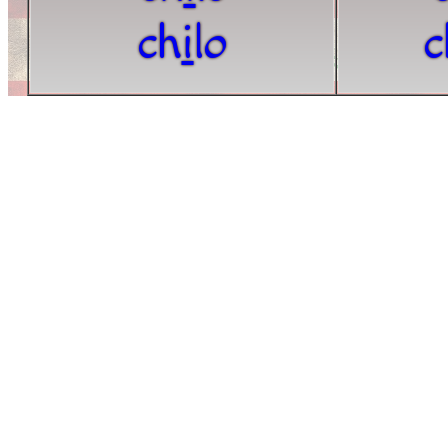
ch
i
lo
c