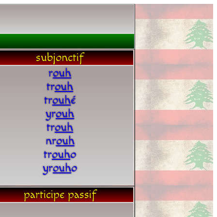
subjonctif
r
o
u
h
tr
o
u
h
tr
o
u
h
é
yr
o
u
h
tr
o
u
h
nr
o
u
h
tr
o
u
h
o
yr
o
u
h
o
participe passif