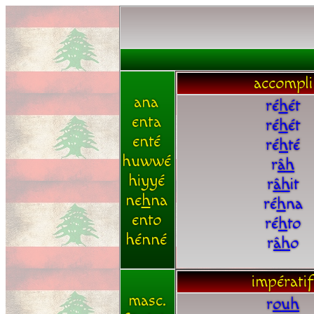
accompli
ana
ré
h
ét
enta
ré
h
ét
enté
ré
h
té
huwwé
r
â
h
hiyyé
r
â
h
it
ne
h
na
ré
h
na
ento
ré
h
to
hénné
r
â
h
o
impératif
masc.
r
o
u
h