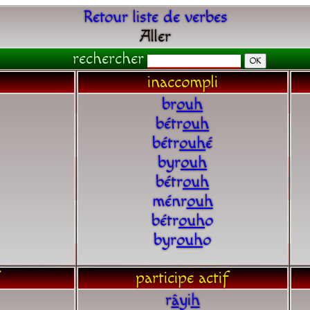
Retour liste de verbes
Aller
rechercher
inaccompli
br
o
u
h
bétr
o
u
h
bétr
o
u
h
é
byr
o
u
h
bétr
o
u
h
ménr
o
u
h
bétr
o
u
h
o
byr
o
u
h
o
participe actif
r
â
yi
h