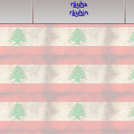
r
â
y
h
a
r
â
y
h
i
n