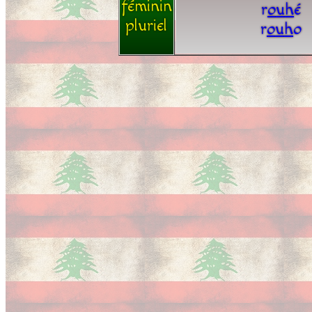
féminin
r
o
u
h
é
pluriel
r
o
u
h
o