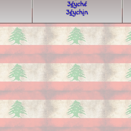
3
é
yché
3
é
ych
i
n