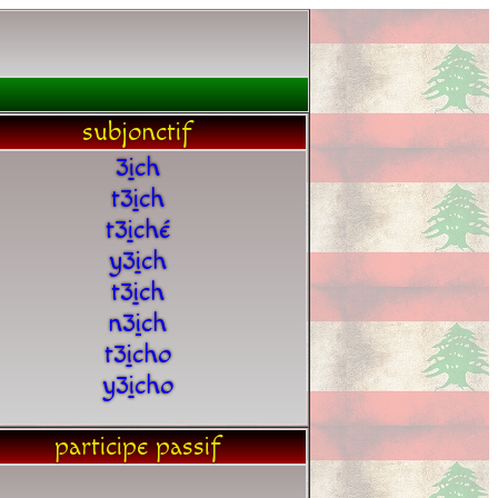
subjonctif
3
i
ch
t3
i
ch
t3
i
ché
y3
i
ch
t3
i
ch
n3
i
ch
t3
i
cho
y3
i
cho
participe passif