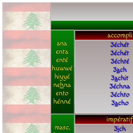
accompli
ana
3échét
enta
3échét
enté
3échté
huwwé
3
a
ch
hiyyé
3
a
chit
ne
h
na
3échna
ento
3échto
hénné
3
a
cho
impératif
masc.
3
i
ch