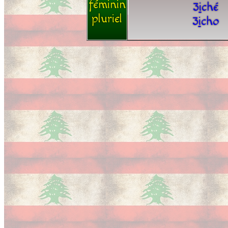
féminin
3
i
ché
pluriel
3
i
cho