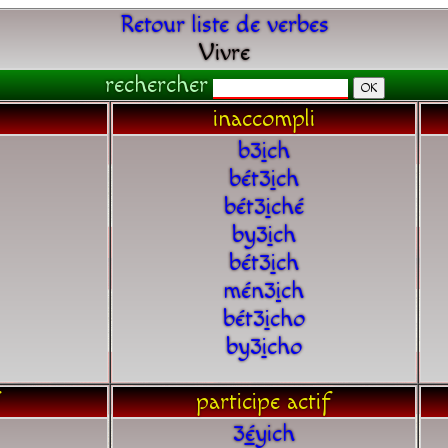
Retour liste de verbes
Vivre
rechercher
inaccompli
b3
i
ch
bét3
i
ch
bét3
i
ché
by3
i
ch
bét3
i
ch
mén3
i
ch
bét3
i
cho
by3
i
cho
participe actif
3
é
yich