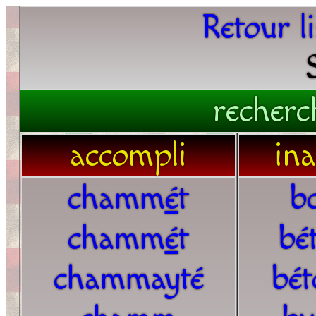
Retour l
recherc
accompli
in
chamm
é
t
b
chamm
é
t
bé
chammayté
bé