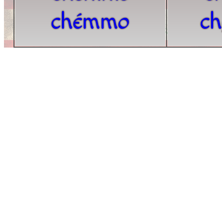
chémmo
ch