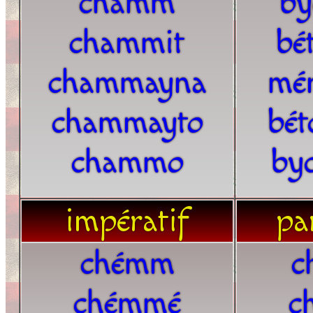
chamm
b
chammit
bé
chammayna
mé
chammayto
bé
chammo
by
impératif
par
chémm
c
chémmé
c