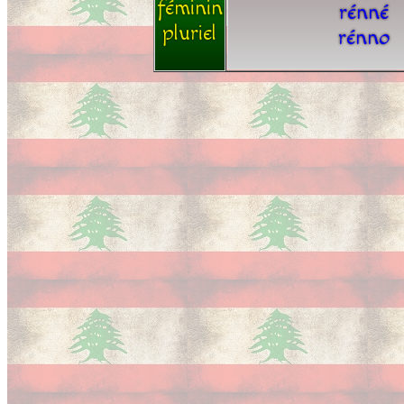
féminin
rénné
pluriel
rénno