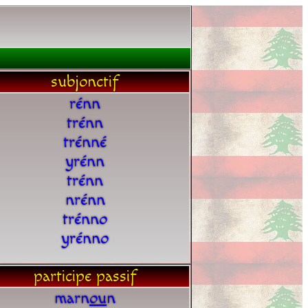
subjonctif
rénn
trénn
trénné
yrénn
trénn
nrénn
trénno
yrénno
participe passif
marn
o
u
n