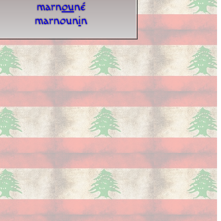
marn
o
u
né
marnoun
i
n