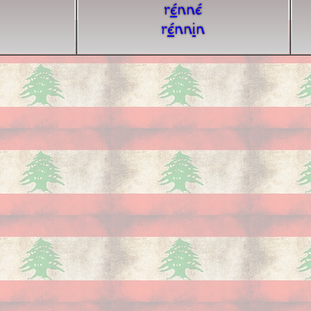
r
é
nné
r
é
nn
i
n