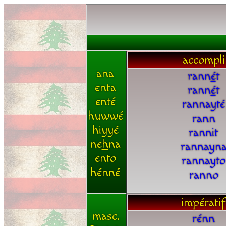
accompli
ana
rann
é
t
enta
rann
é
t
enté
rannayté
huwwé
rann
hiyyé
rannit
ne
h
na
rannayn
ento
rannayto
hénné
ranno
impératif
masc.
rénn