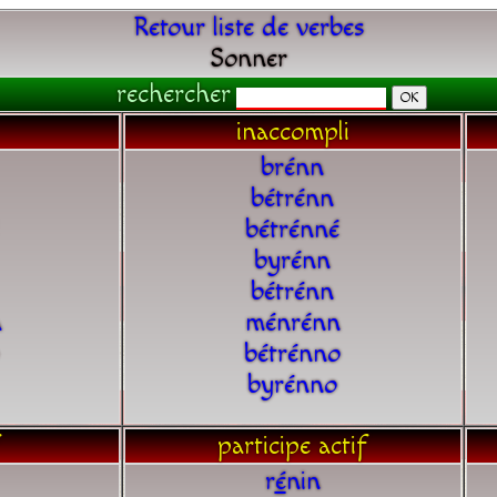
Retour liste de verbes
Sonner
rechercher
inaccompli
brénn
bétrénn
bétrénné
byrénn
bétrénn
a
ménrénn
bétrénno
byrénno
participe actif
r
é
nin