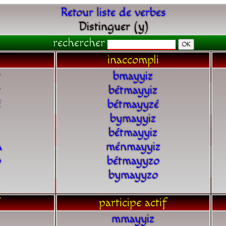
Retour liste de verbes
Distinguer (y)
rechercher
inaccompli
t
bmayyiz
t
bétmayyiz
é
bétmayyzé
bymayyiz
bétmayyiz
a
ménmayyiz
o
bétmayyzo
bymayyzo
participe actif
mmayyiz