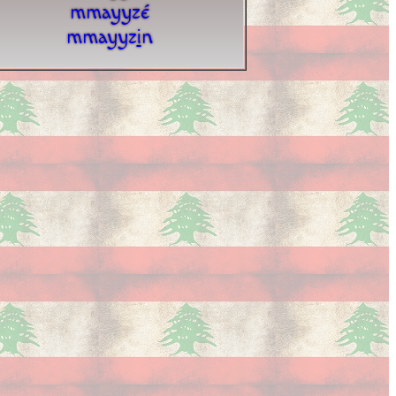
mmayyzé
mmayyz
i
n