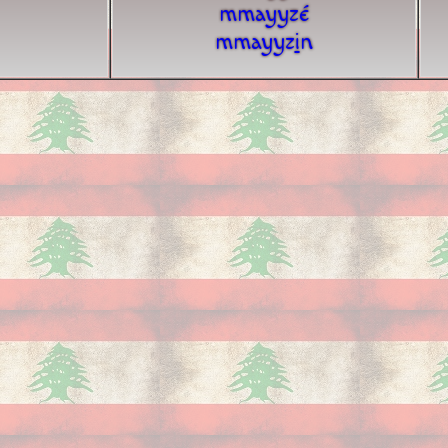
mmayyzé
mmayyz
i
n