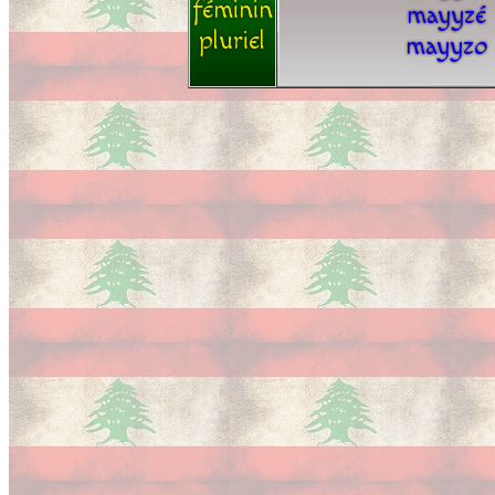
féminin
mayyzé
pluriel
mayyzo