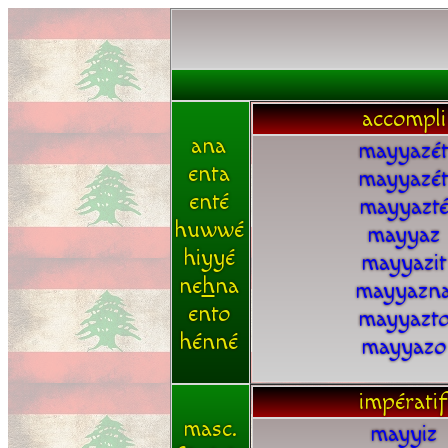
accompli
ana
mayyazé
enta
mayyazé
enté
mayyazt
huwwé
mayyaz
hiyyé
mayyazit
ne
h
na
mayyazn
ento
mayyazt
hénné
mayyazo
impératif
masc.
mayyiz