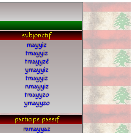
subjonctif
mayyiz
tmayyiz
tmayyzé
ymayyiz
tmayyiz
nmayyiz
tmayyzo
ymayyzo
participe passif
mmayyaz