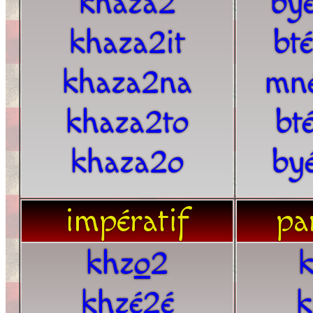
khaza2
by
khaza2it
bt
khaza2na
mn
khaza2to
bt
khaza2o
by
impératif
par
khz
o
2
khzé2é
k