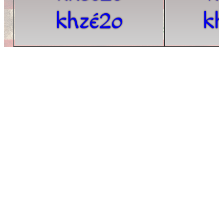
khzé2o
k