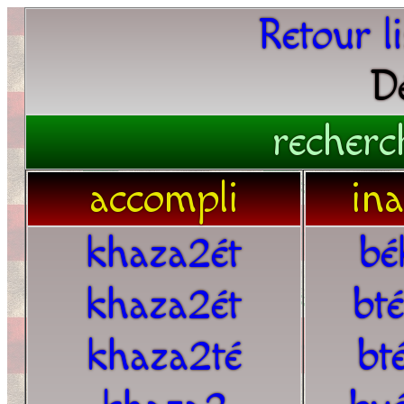
Retour l
D
recherc
accompli
in
khaza2ét
bé
khaza2ét
bt
khaza2té
bt