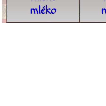
mléko