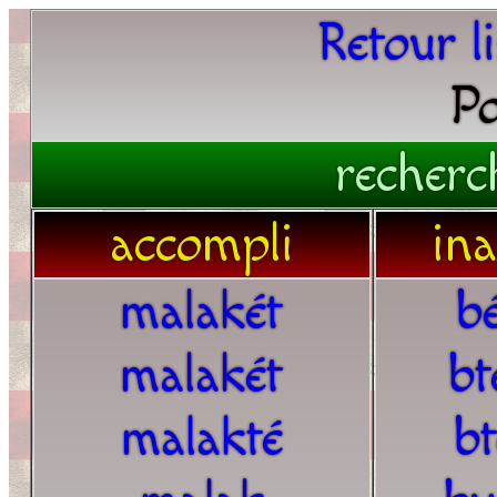
Retour l
Po
recherc
accompli
in
malakét
b
malakét
bt
malakté
b