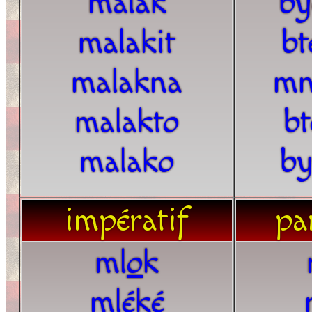
malak
by
malakit
bt
malakna
mn
malakto
bt
malako
by
impératif
par
ml
o
k
mléké