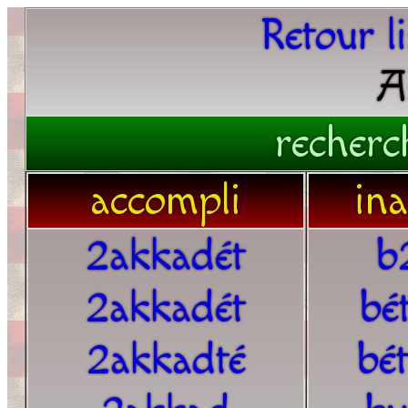
Retour l
A
recherc
accompli
in
2akkadét
b
2akkadét
bé
2akkadté
bé