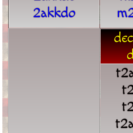
2akkdo
m2
dec
d
t2
t
t
t2