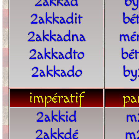
2akkad
by
2akkadit
bé
2akkadna
mé
2akkadto
bé
2akkado
by
impératif
par
2akkid
m
2akkdé
m