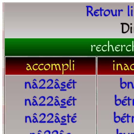
Retour l
Di
recherc
accompli
ina
nâ22â
s
ét
bn
nâ22â
s
ét
bét
nâ22â
s
té
bét