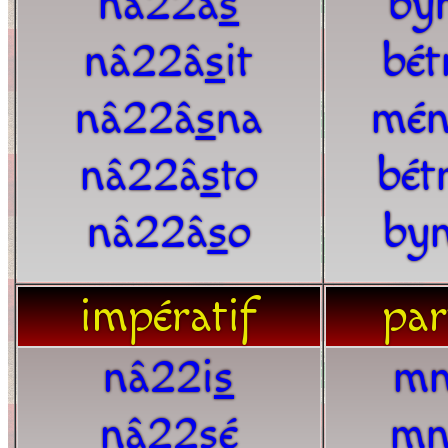
nâ22â
s
by
nâ22â
s
it
bét
nâ22â
s
na
mén
nâ22â
s
to
bét
nâ22â
s
o
by
impératif
par
nâ22i
s
mn
nâ22
s
é
mn