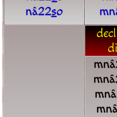
nâ22
s
o
mn
decl
d
mnâ
mnâ
mnâ
mn