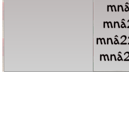
mn
mnâ
mnâ2
mnâ