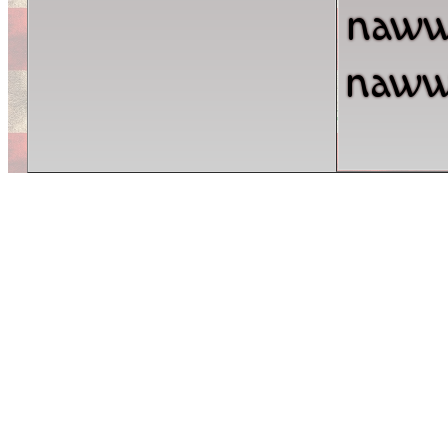
naww
naww