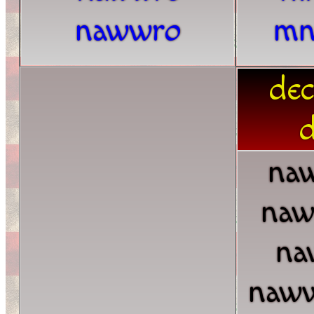
nawwro
mn
dec
d
na
naw
na
naw