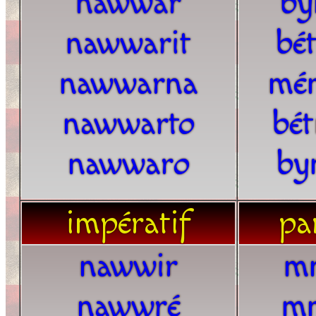
nawwar
by
nawwarit
bé
nawwarna
mé
nawwarto
bé
nawwaro
by
impératif
par
nawwir
m
nawwré
m