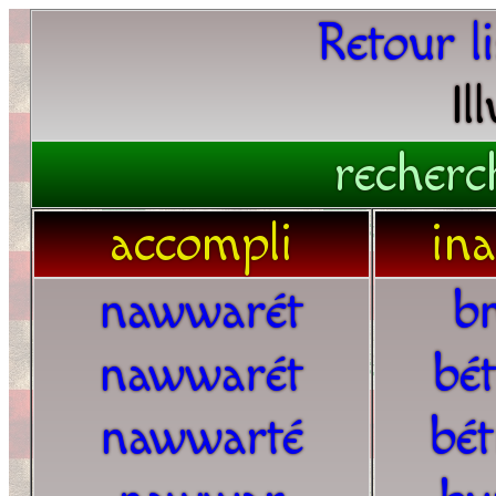
Retour l
Il
recherc
accompli
in
nawwarét
b
nawwarét
bé
nawwarté
bé