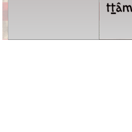
t
t
âm