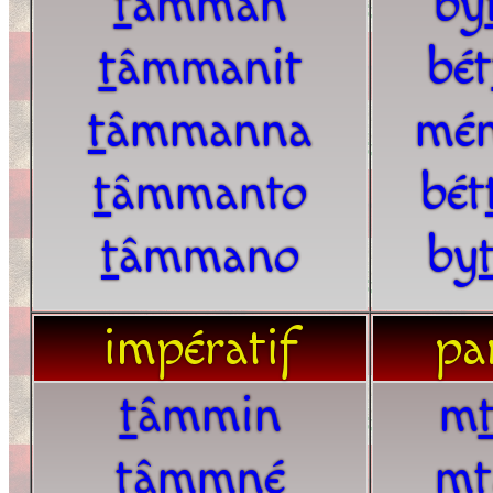
t
âmman
by
t
âmmanit
bét
t
âmmanna
mé
t
âmmanto
bét
t
âmmano
by
impératif
par
t
âmmin
m
t
âmmné
m
t