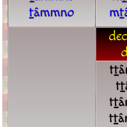
t
âmmno
m
t
dec
d
t
t
t
t
t
t
â
t
t
â