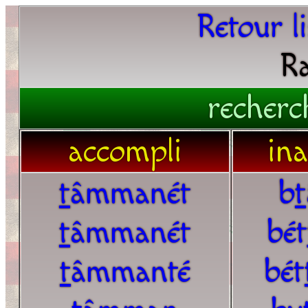
Retour l
Ra
recherc
accompli
in
t
âmmanét
b
t
t
âmmanét
bét
t
âmmanté
bét