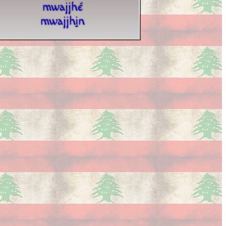
mwajjhé
mwajjh
i
n