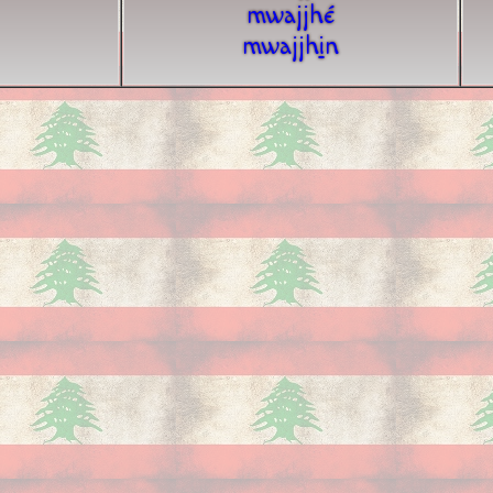
mwajjhé
mwajjh
i
n