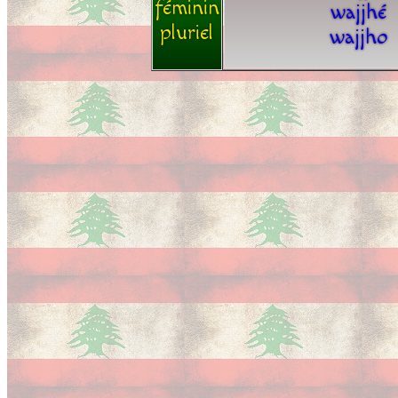
féminin
wajjhé
pluriel
wajjho