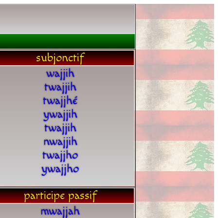
subjonctif
wajjih
twajjih
twajjhé
ywajjih
twajjih
nwajjih
twajjho
ywajjho
participe passif
mwajjah