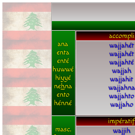
accompli
ana
wajjahét
enta
wajjahét
enté
wajjahté
huwwé
wajjah
hiyyé
wajjahit
ne
h
na
wajjahna
ento
wajjahto
hénné
wajjaho
impératif
masc.
wajjih