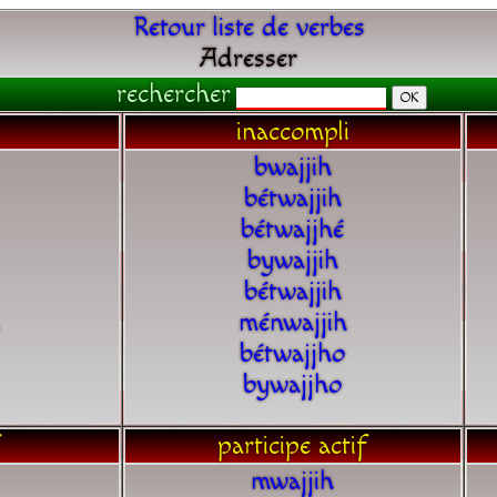
Retour liste de verbes
Adresser
rechercher
inaccompli
bwajjih
bétwajjih
bétwajjhé
bywajjih
bétwajjih
ménwajjih
bétwajjho
bywajjho
participe actif
mwajjih