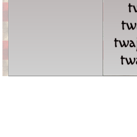
t
tw
twa
tw