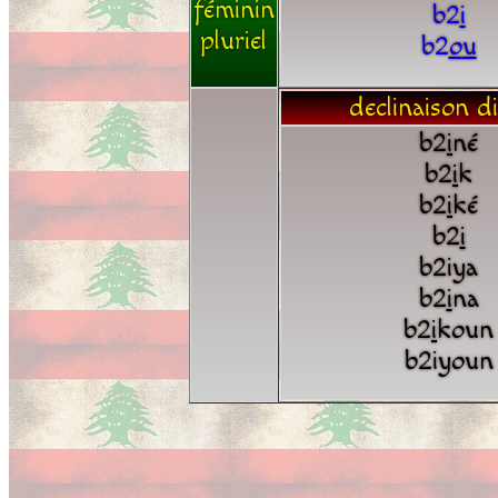
féminin
b2
i
pluriel
b2
o
u
declinaison di
b2
i
né
b2
i
k
b2
i
ké
b2
i
b2iya
b2
i
na
b2
i
koun
b2iyoun