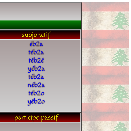
subjonctif
éb2a
téb2a
téb2é
yéb2a
téb2a
néb2a
téb2o
yéb2o
participe passif