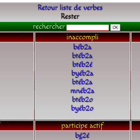
Retour liste de verbes
Rester
rechercher
inaccompli
béb2a
btéb2a
btéb2é
byéb2a
btéb2a
mnéb2a
btéb2o
byéb2o
participe actif
b
é
2é