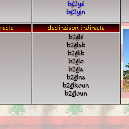
b
é
2yé
b
é
2y
i
n
recte
declinaison indirecte
b2
é
lé
b2
é
lak
b2
é
lik
b2
é
lo
b2
é
la
b2
é
lna
b2
é
lkoun
b2
é
loun