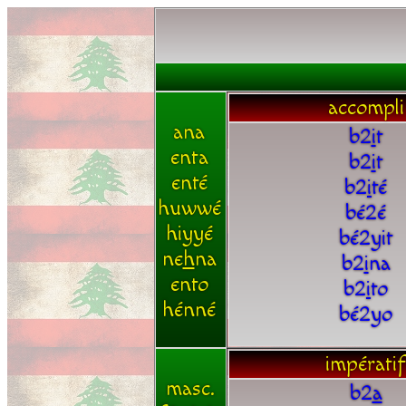
accompli
ana
b2
i
t
enta
b2
i
t
enté
b2
i
té
huwwé
bé2é
hiyyé
bé2yit
ne
h
na
b2
i
na
ento
b2
i
to
hénné
bé2yo
impératif
masc.
b2
a