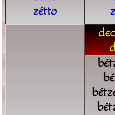
zétto
dec
d
bét
bé
bétz
bét