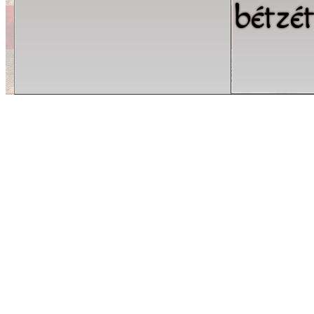
bétzé