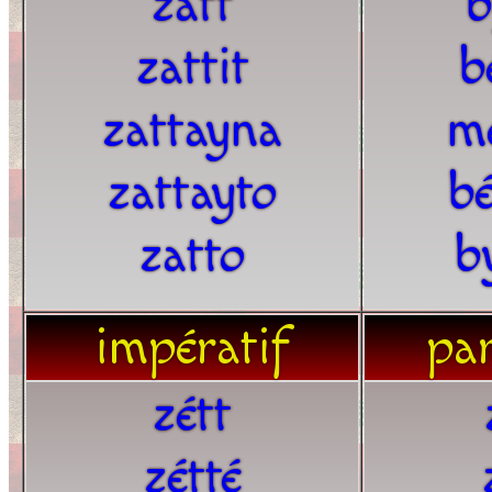
zatt
b
zattit
b
zattayna
m
zattayto
bé
zatto
b
impératif
par
zétt
zétté