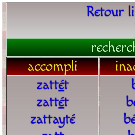
Retour l
recherc
accompli
ina
zatt
é
t
zatt
é
t
b
zattayté
bé