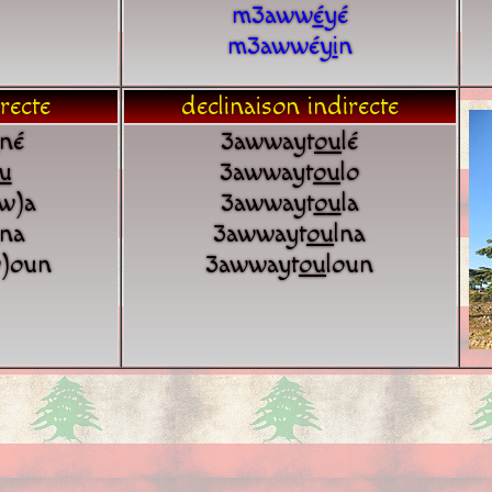
m3aww
é
yé
m3awwéy
i
n
recte
declinaison indirecte
né
3awwayt
o
u
lé
u
3awwayt
o
u
lo
w)a
3awwayt
o
u
la
na
3awwayt
o
u
lna
)oun
3awwayt
o
u
loun