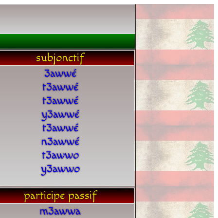
subjonctif
3awwé
t3awwé
t3awwé
y3awwé
t3awwé
n3awwé
t3awwo
y3awwo
participe passif
m3awwa