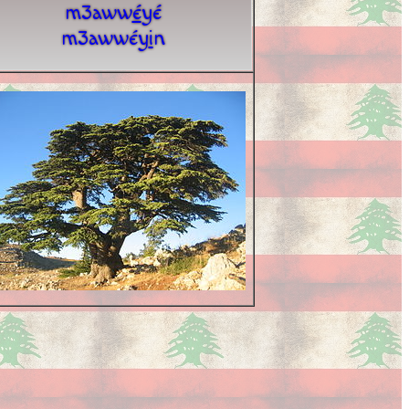
m3aww
é
yé
m3awwéy
i
n