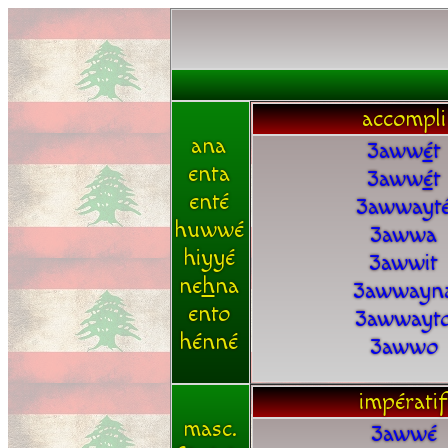
accompli
ana
3aww
é
t
enta
3aww
é
t
enté
3awwayt
huwwé
3awwa
hiyyé
3awwit
ne
h
na
3awwayn
ento
3awwayt
hénné
3awwo
impératif
masc.
3awwé