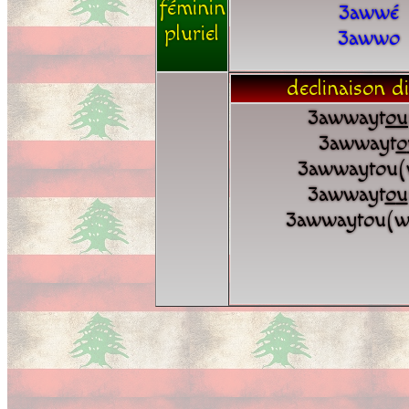
féminin
3awwé
pluriel
3awwo
declinaison di
3awwayt
o
u
3awwayt
o
3awwaytou(
3awwayt
o
u
3awwaytou(w