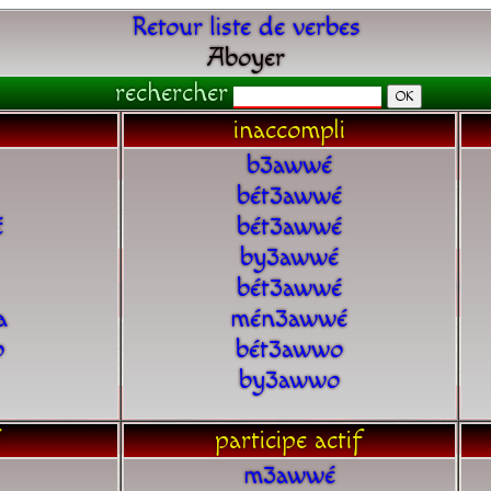
Retour liste de verbes
Aboyer
rechercher
inaccompli
b3awwé
bét3awwé
é
bét3awwé
by3awwé
bét3awwé
a
mén3awwé
o
bét3awwo
by3awwo
participe actif
m3awwé