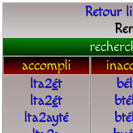
Retour l
Ren
recherc
accompli
inac
lta2
é
t
bé
lta2
é
t
bté
lta2ayté
bté