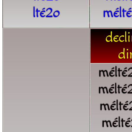
lté2o
mélt
decl
di
mélté
mélté
mélté
mélté