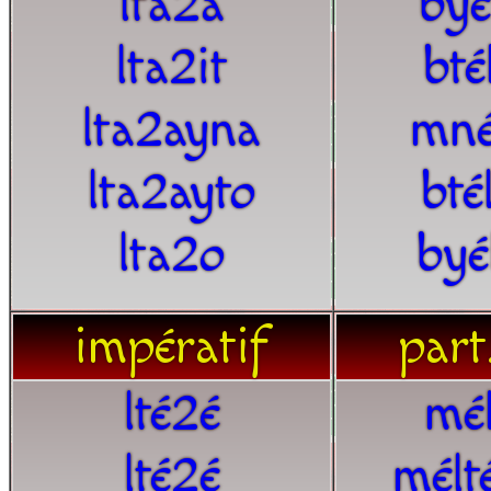
lta2a
byé
lta2it
bté
lta2ayna
mné
lta2ayto
bté
lta2o
byé
impératif
part
lté2é
mél
lté2é
mélt