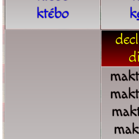
ktébo
k
dec
d
mak
mak
mak
mak