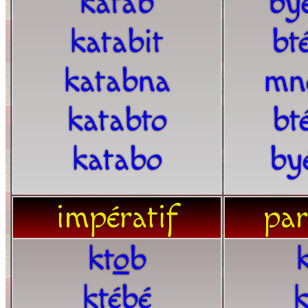
katab
by
katabit
bt
katabna
mn
katabto
bt
katabo
by
impératif
par
kt
o
b
ktébé