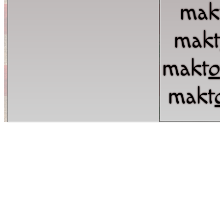
mak
mak
makt
o
makt