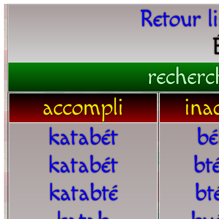
Retour l
recherc
accompli
ina
katabét
bé
katabét
bt
katabté
bt