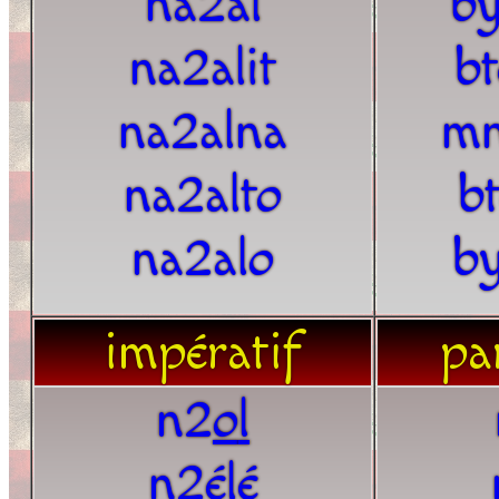
na2al
by
na2alit
b
na2alna
mn
na2alto
b
na2alo
by
impératif
par
n2
o
l
n2é
l
é