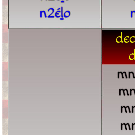
n2é
l
o
dec
d
mn
mn
mn
mn