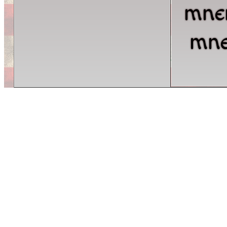
mne
mne