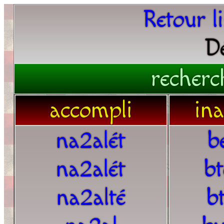
Retour l
D
recherc
accompli
in
na2alét
b
na2alét
b
na2alté
b