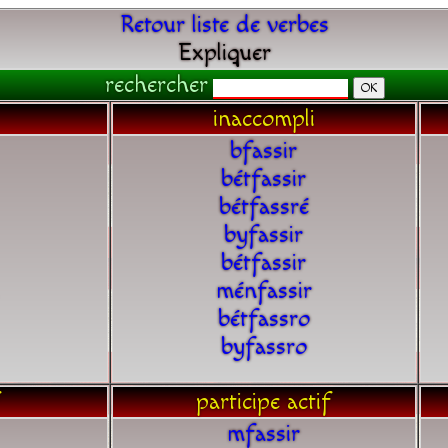
Retour liste de verbes
Expliquer
rechercher
inaccompli
bfassir
bétfassir
bétfassré
byfassir
bétfassir
ménfassir
bétfassro
byfassro
participe actif
mfassir