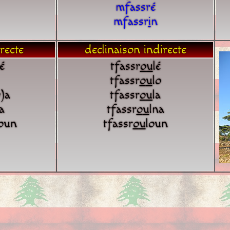
mfassré
mfassr
i
n
recte
declinaison indirecte
é
tfassr
o
u
lé
tfassr
o
u
lo
)a
tfassr
o
u
la
a
tfassr
o
u
lna
oun
tfassr
o
u
loun