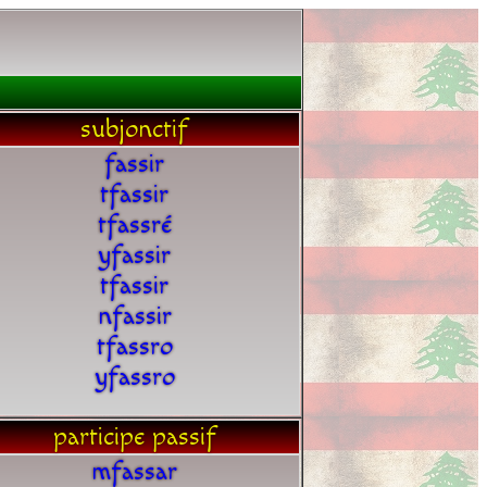
subjonctif
fassir
tfassir
tfassré
yfassir
tfassir
nfassir
tfassro
yfassro
participe passif
mfassar