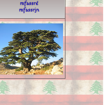
mfassré
mfassr
i
n