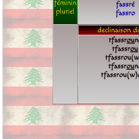
féminin
fassré
pluriel
fassro
declinaison di
tfassr
o
u
n
tfassr
o
u
tfassrou(w
tfassr
o
u
n
tfassrou(w)