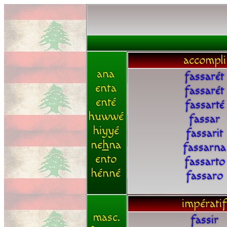
accompli
ana
fassarét
enta
fassarét
enté
fassarté
huwwé
fassar
hiyyé
fassarit
ne
h
na
fassarna
ento
fassarto
hénné
fassaro
impératif
masc.
fassir