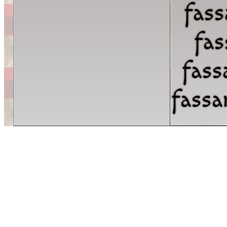
fass
fas
fass
fassa