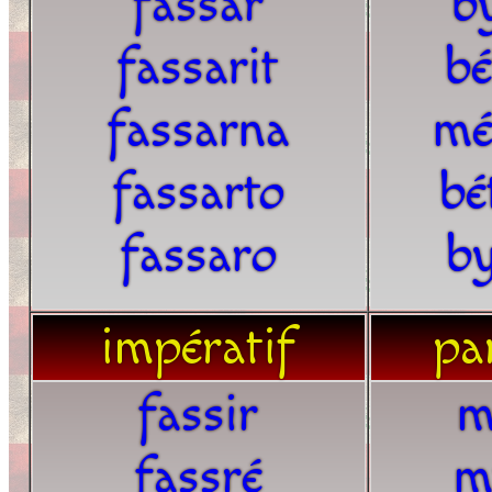
fassar
b
fassarit
bé
fassarna
mé
fassarto
bé
fassaro
by
impératif
par
fassir
m
fassré
m