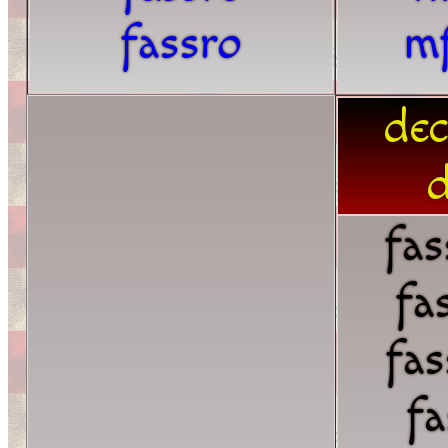
fassro
mf
dec
d
fas
fa
fas
fa