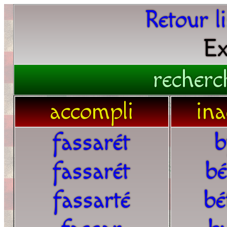
Retour l
Ex
recherc
accompli
ina
fassarét
b
fassarét
bé
fassarté
bé