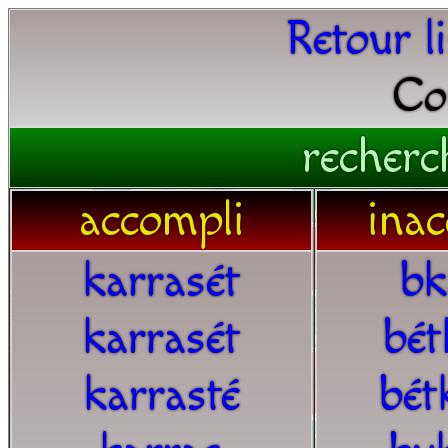
Retour l
Co
recherc
accompli
inac
karrasét
bk
karrasét
bét
karrasté
bét