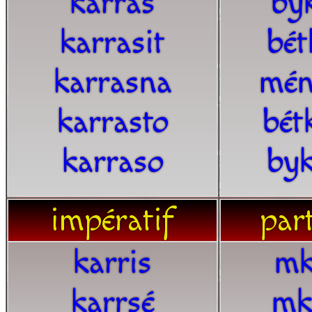
karras
byk
karrasit
bét
karrasna
mén
karrasto
bét
karraso
byk
impératif
part
karris
mk
karrsé
mk