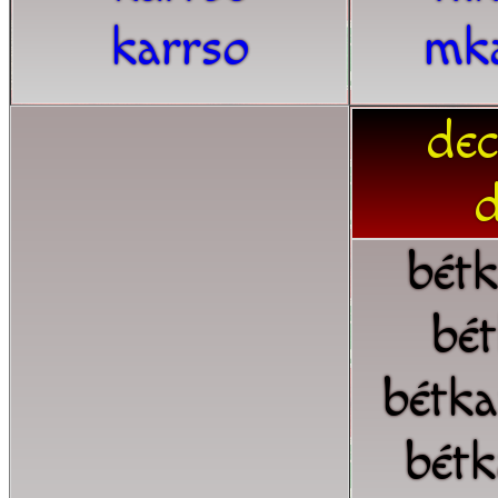
karrso
mk
dec
d
bétk
bét
bétk
bétk