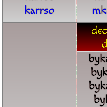
karrso
mk
dec
d
byk
byk
byk
by