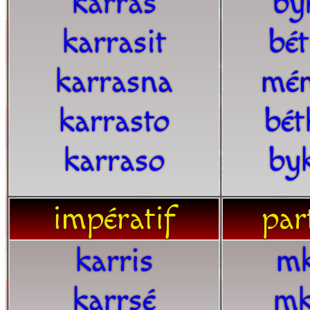
karras
by
karrasit
bét
karrasna
mén
karrasto
bét
karraso
by
impératif
part
karris
mk
karrsé
mk