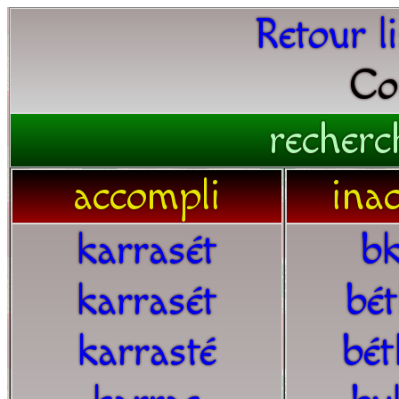
Retour l
Co
recherc
accompli
ina
karrasét
bk
karrasét
bét
karrasté
bét