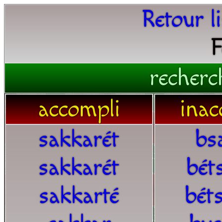
Retour l
F
recherc
accompli
inac
sakkarét
bs
sakkarét
bét
sakkarté
bét