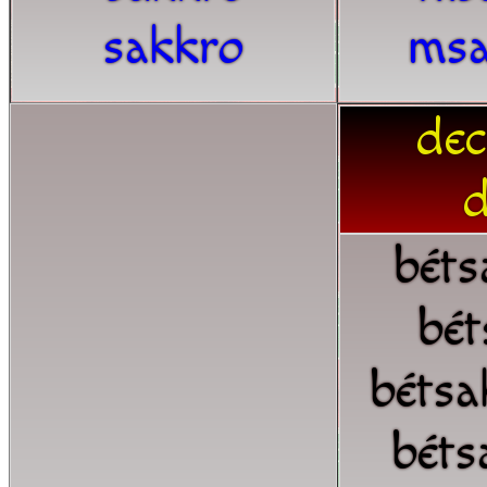
sakkro
msa
dec
d
béts
bét
bétsa
béts