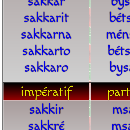
sakkar
bys
sakkarit
bét
sakkarna
mén
sakkarto
bét
sakkaro
bys
impératif
part
sakkir
ms
sakkré
ms