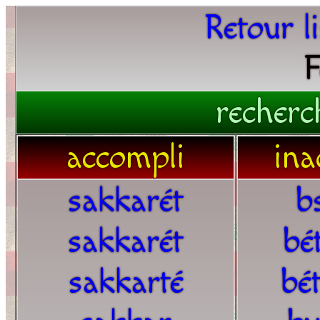
Retour l
F
recherc
accompli
ina
sakkarét
b
sakkarét
bé
sakkarté
bé