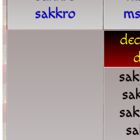
sakkro
ms
dec
d
sak
sa
sak
sa