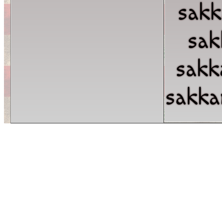
sakk
sak
sakk
sakka