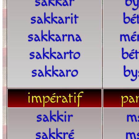
sakkar
by
sakkarit
bé
sakkarna
mé
sakkarto
bé
sakkaro
by
impératif
par
sakkir
m
sakkré
m