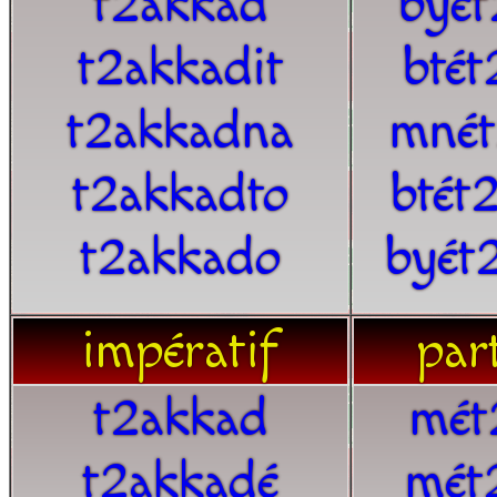
t2akkad
byét
t2akkadit
bté
t2akkadna
mnét
t2akkadto
btét
t2akkado
byét
impératif
part
t2akkad
mét
t2akkadé
mét