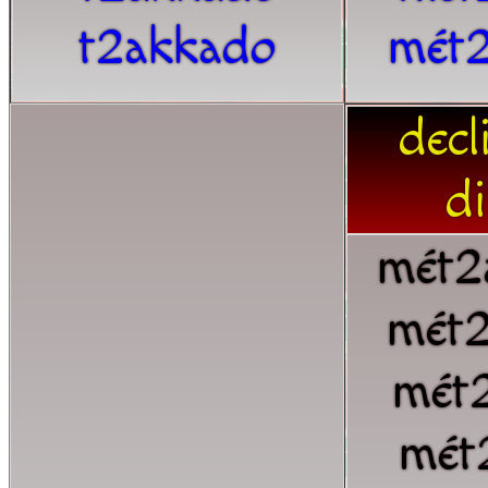
t2akkado
mét
decl
di
mét2
mét
mét
mét