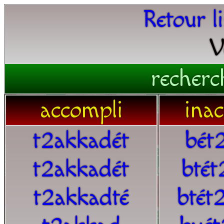
Retour l
V
recherc
accompli
ina
t2akkadét
bét
t2akkadét
bté
t2akkadté
btét