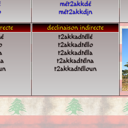
é
mét2akkdé
o
mét2akkd
i
n
recte
declinaison indirecte
né
t2akkadtéllé
o
t2akkadtéllo
a
t2akkadtélla
na
t2akkadtélna
un
t2akkadtélloun