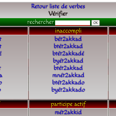
Retour liste de verbes
Vérifier
rechercher
inaccompli
t
bét2akkad
t
btét2akkad
é
btét2akkadé
byét2akkad
t
btét2akkad
a
mnét2akkad
o
btét2akkado
o
byét2akkado
participe actif
mét2akkid