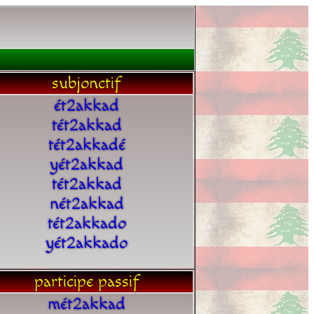
subjonctif
ét2akkad
tét2akkad
tét2akkadé
yét2akkad
tét2akkad
nét2akkad
tét2akkado
yét2akkado
participe passif
mét2akkad