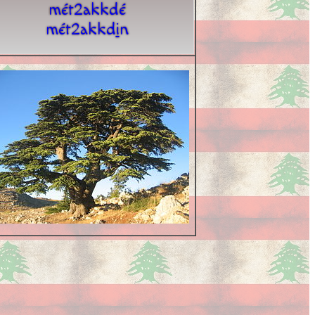
mét2akkdé
mét2akkd
i
n