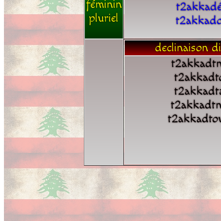
féminin
t2akkad
pluriel
t2akkad
declinaison di
t2akkadt
t2akkadt
t2akkadt
t2akkadt
t2akkadto