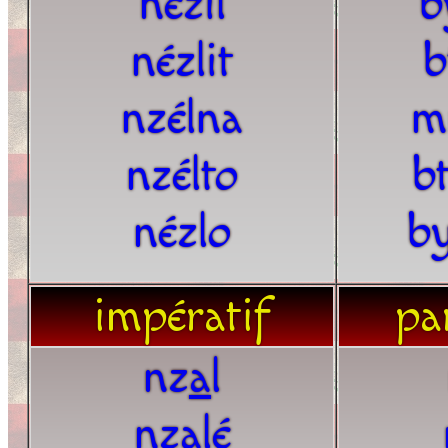
nézil
b
nézlit
b
nzélna
m
nzélto
b
nézlo
by
impératif
par
nz
a
l
nzalé