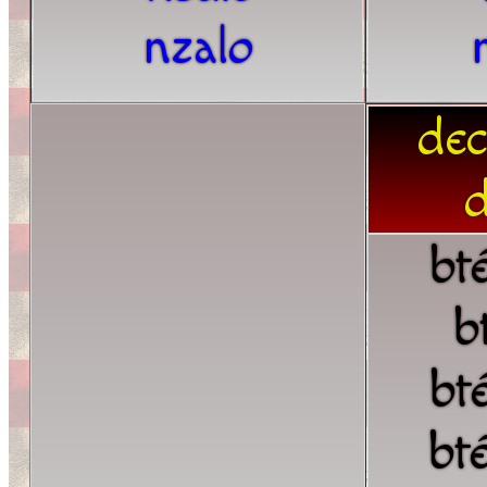
nzalo
dec
d
bt
b
bt
bt