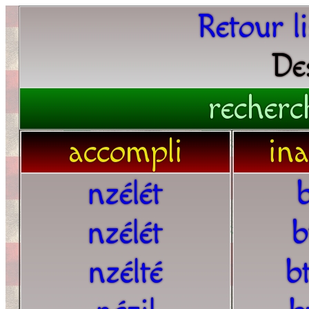
Retour l
De
recherc
accompli
in
nzélét
nzélét
b
nzélté
b