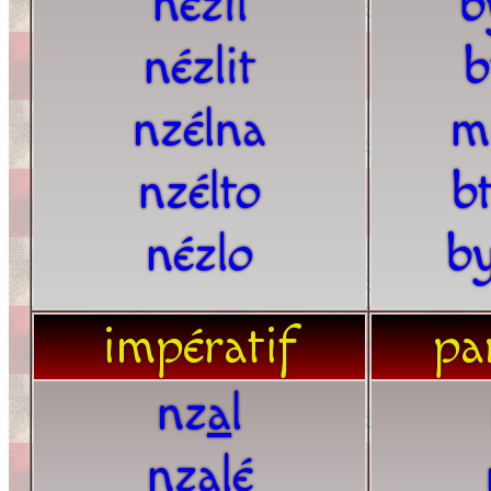
nézil
b
nézlit
b
nzélna
m
nzélto
b
nézlo
by
impératif
par
nz
a
l
nzalé