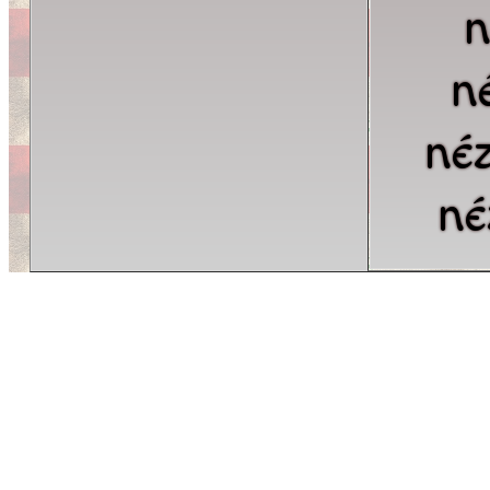
n
n
né
né