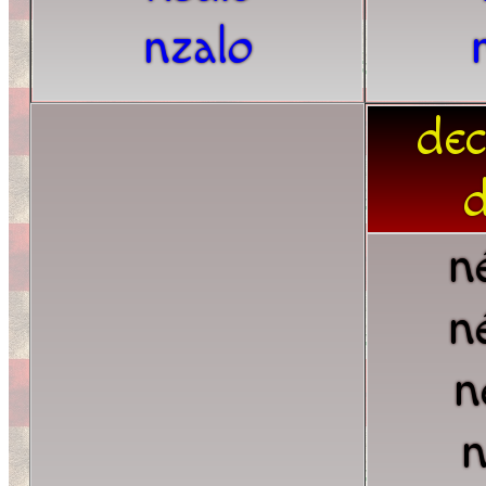
nzalo
dec
d
n
n
n
n