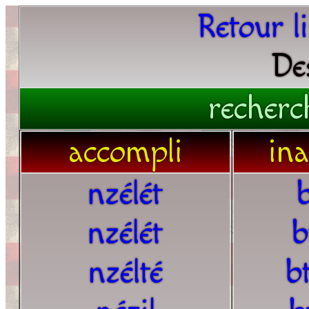
Retour l
De
recherc
accompli
in
nzélét
nzélét
b
nzélté
b