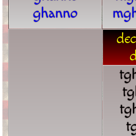
ghanno
mgh
dec
d
tg
t
tg
t