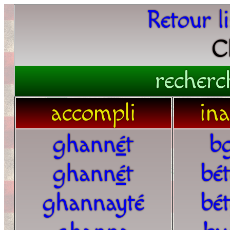
Retour l
C
recherc
accompli
in
ghann
é
t
b
ghann
é
t
bé
ghannayté
bé