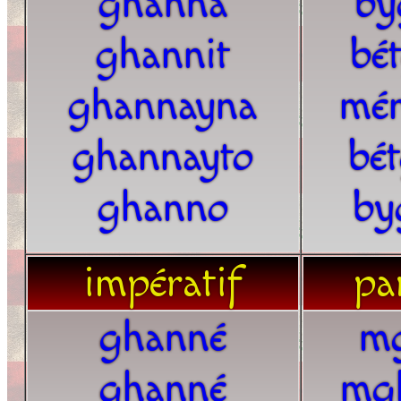
ghanna
by
ghannit
bé
ghannayna
mé
ghannayto
bé
ghanno
by
impératif
par
ghanné
m
ghanné
mg