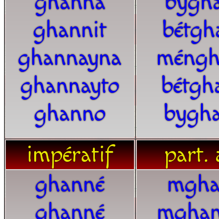
ghanna
bygh
ghannit
bétgh
ghannayna
méngh
ghannayto
bétgh
ghanno
bygh
impératif
part. 
ghanné
mgha
ghanné
mgha