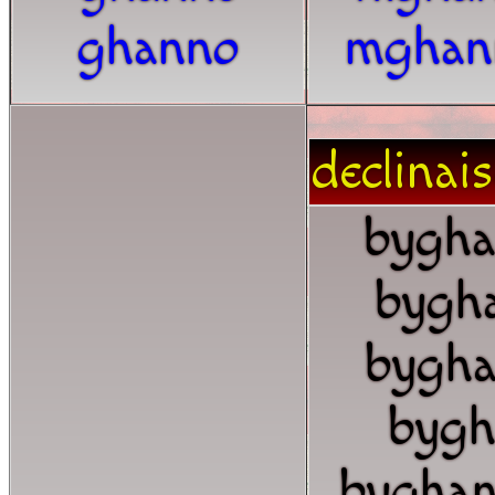
ghanno
mghan
declinai
bygh
bygh
bygh
bygh
byghan