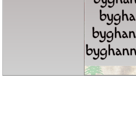
bygh
bygha
byghann