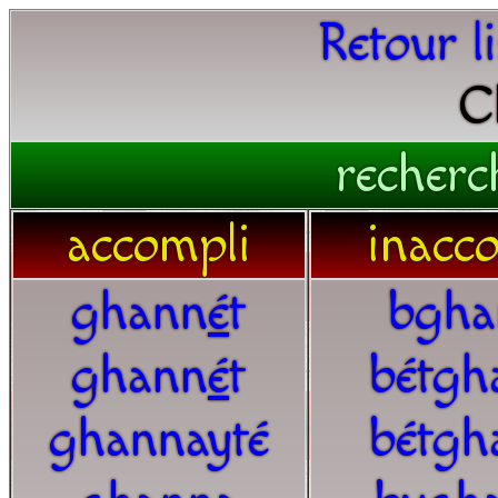
Retour l
C
recherc
accompli
inacc
ghann
é
t
bgha
ghann
é
t
bétgh
ghannayté
bétgh