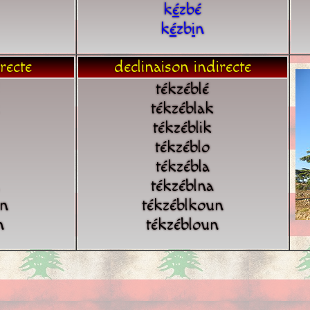
k
é
zbé
k
é
zb
i
n
recte
declinaison indirecte
tékzéblé
tékzéblak
tékzéblik
tékzéblo
tékzébla
tékzéblna
un
tékzéblkoun
n
tékzébloun