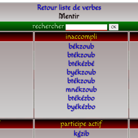
Retour liste de verbes
Mentir
rechercher
inaccompli
békzoub
btékzoub
btékézbé
byékzoub
btékzoub
mnékzoub
btékézbo
byékézbo
participe actif
k
é
zib