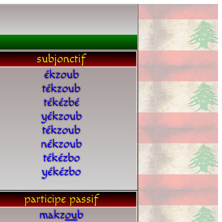
subjonctif
ékzoub
tékzoub
tékézbé
yékzoub
tékzoub
nékzoub
tékézbo
yékézbo
participe passif
makz
o
u
b