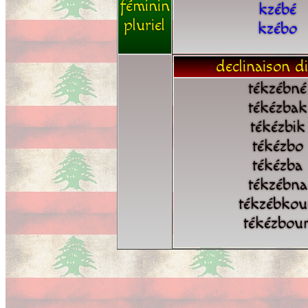
féminin
kzébé
pluriel
kzébo
declinaison di
tékzébné
tékézbak
tékézbik
tékézbo
tékézba
tékzébna
tékzébko
tékézbou