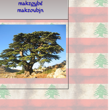
makz
o
u
bé
makzoub
i
n