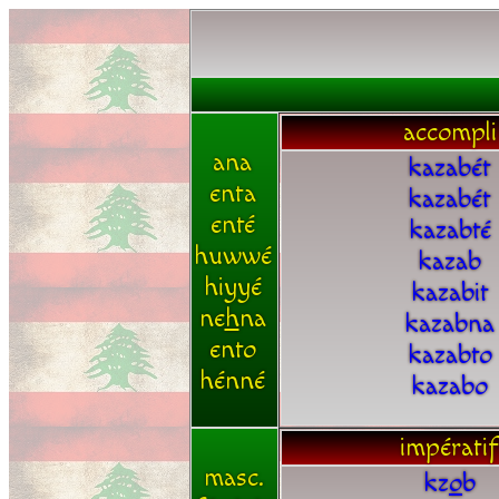
accompli
ana
kazabét
enta
kazabét
enté
kazabté
huwwé
kazab
hiyyé
kazabit
ne
h
na
kazabna
ento
kazabto
hénné
kazabo
impératif
masc.
kz
o
b