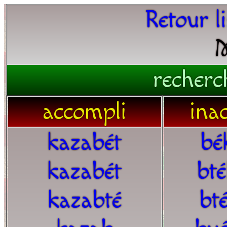
Retour l
M
recherc
accompli
ina
kazabét
bé
kazabét
bt
kazabté
bt