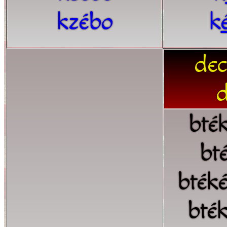
kzébo
k
dec
d
bté
bt
bték
bté