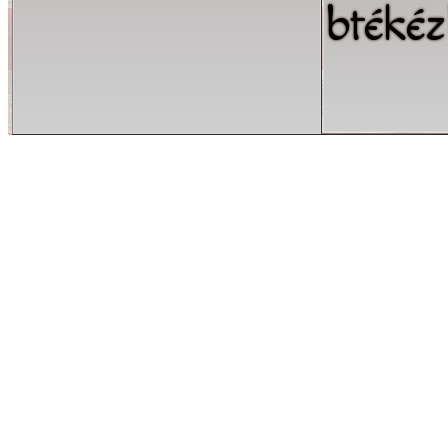
btéké