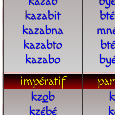
kazab
by
kazabit
bt
kazabna
mn
kazabto
bt
kazabo
by
impératif
par
kz
o
b
k
kzébé
k