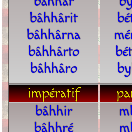
bâhhâr
by
bâhhârit
bé
bâhhârna
mé
bâhhârto
bé
bâhhâro
by
impératif
par
bâhhir
m
bâhhré
m