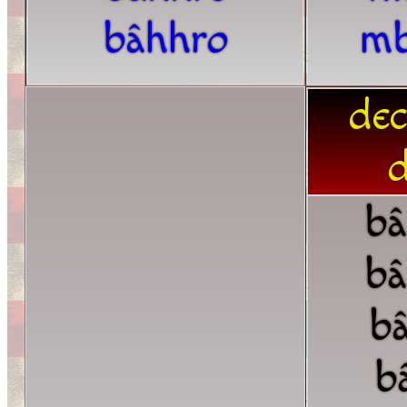
bâhhro
mb
dec
d
bâ
bâ
bâ
b