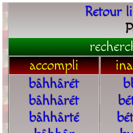
Retour l
P
recherc
accompli
in
bâhhârét
b
bâhhârét
bé
bâhhârté
bé