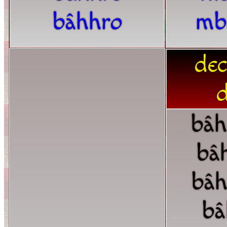
bâhhro
mb
dec
d
bâh
bâ
bâh
bâ