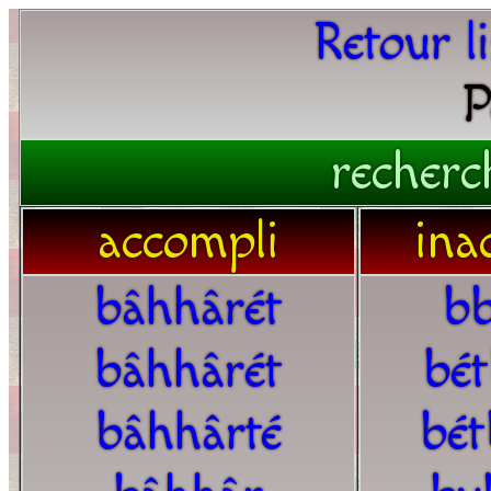
Retour l
P
recherc
accompli
ina
bâhhârét
bb
bâhhârét
bé
bâhhârté
bét