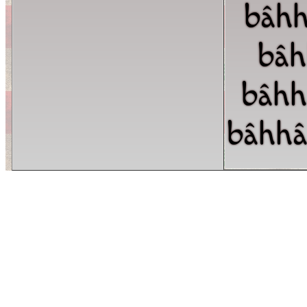
bâhh
bâh
bâhh
bâhhâ