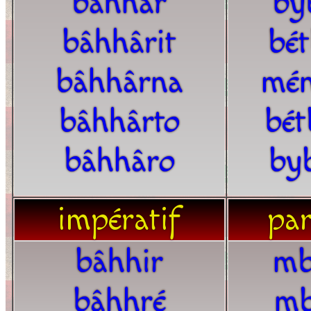
bâhhâr
by
bâhhârit
bé
bâhhârna
mén
bâhhârto
bét
bâhhâro
by
impératif
par
bâhhir
mb
bâhhré
mb