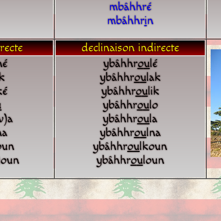
mbâhhré
mbâhhr
i
n
recte
declinaison indirecte
né
ybâhhr
o
u
lé
k
ybâhhr
o
u
lak
ké
ybâhhr
o
u
lik
u
ybâhhr
o
u
lo
w)a
ybâhhr
o
u
la
na
ybâhhr
o
u
lna
oun
ybâhhr
o
u
lkoun
)oun
ybâhhr
o
u
loun