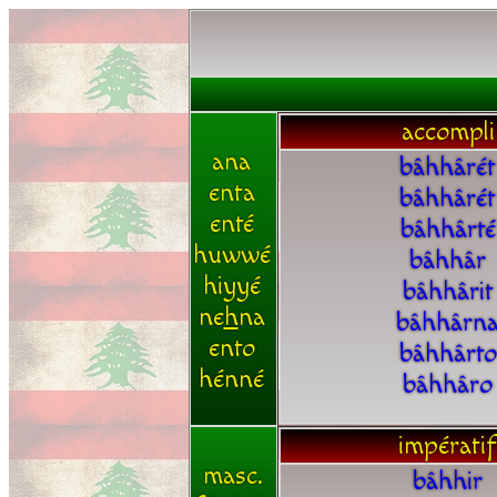
accompli
ana
bâhhârét
enta
bâhhârét
enté
bâhhârté
huwwé
bâhhâr
hiyyé
bâhhârit
ne
h
na
bâhhârn
ento
bâhhârto
hénné
bâhhâro
impératif
masc.
bâhhir