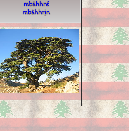
mbâhhré
mbâhhr
i
n