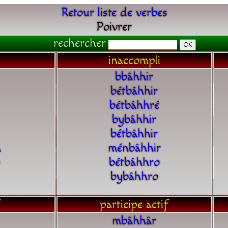
Retour liste de verbes
Poivrer
rechercher
inaccompli
bbâhhir
bétbâhhir
bétbâhhré
bybâhhir
bétbâhhir
a
ménbâhhir
bétbâhhro
bybâhhro
participe actif
mbâhhâr