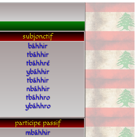
subjonctif
bâhhir
tbâhhir
tbâhhré
ybâhhir
tbâhhir
nbâhhir
tbâhhro
ybâhhro
participe passif
mbâhhir