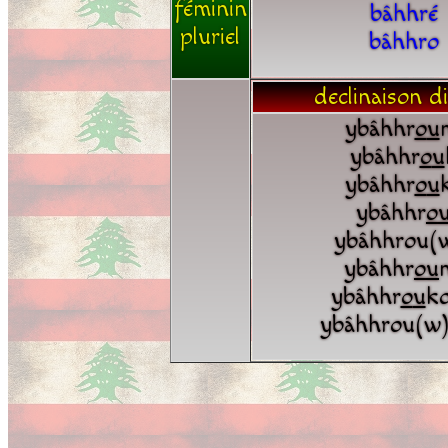
féminin
bâhhré
pluriel
bâhhro
declinaison di
ybâhhr
o
u
ybâhhr
o
u
ybâhhr
o
u
ybâhhr
o
ybâhhrou(
ybâhhr
o
u
ybâhhr
o
u
k
ybâhhrou(w