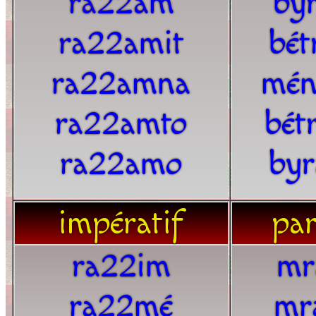
ra22am
by
ra22amit
bét
ra22amna
mén
ra22amto
bét
ra22amo
by
impératif
par
ra22im
mr
ra22mé
mr