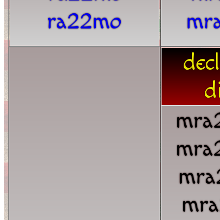
ra22mo
mr
dec
d
mra
mra
mra
mra