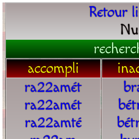
Retour l
Nu
recherc
accompli
ina
ra22amét
br
ra22amét
bét
ra22amté
bét