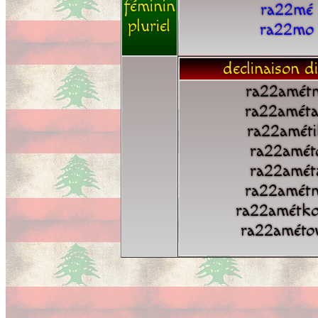
féminin
ra22mé
pluriel
ra22mo
declinaison di
ra22amét
ra22amét
ra22améti
ra22amét
ra22amét
ra22amét
ra22amétk
ra22améto