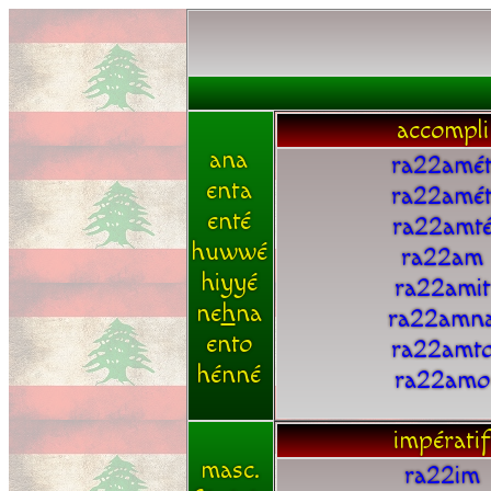
accompli
ana
ra22amé
enta
ra22amé
enté
ra22amt
huwwé
ra22am
hiyyé
ra22amit
ne
h
na
ra22amn
ento
ra22amt
hénné
ra22amo
impératif
masc.
ra22im