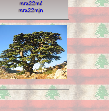
mra22mé
mra22m
i
n