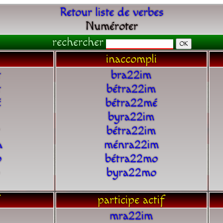
Retour liste de verbes
Numéroter
rechercher
inaccompli
t
bra22im
t
bétra22im
é
bétra22mé
byra22im
bétra22im
a
ménra22im
o
bétra22mo
byra22mo
participe actif
mra22im