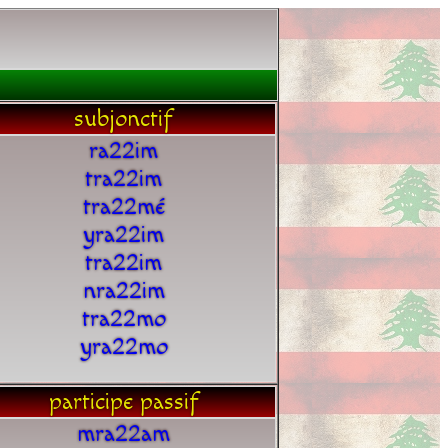
subjonctif
ra22im
tra22im
tra22mé
yra22im
tra22im
nra22im
tra22mo
yra22mo
participe passif
mra22am