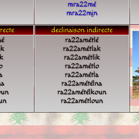
mra22mé
mra22m
i
n
recte
declinaison indirecte
né
ra22amétlé
ak
ra22amétlak
k
ra22amétlik
o
ra22amétlo
a
ra22amétla
na
ra22amétélna
oun
ra22amétélkoun
un
ra22amétloun