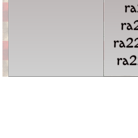
r
ra
ra2
ra