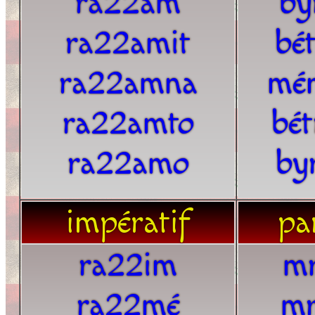
ra22am
by
ra22amit
bé
ra22amna
mé
ra22amto
bé
ra22amo
by
impératif
par
ra22im
m
ra22mé
m