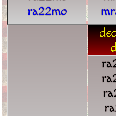
ra22mo
mr
dec
d
ra
ra
ra
r