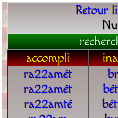
Retour l
Nu
recherc
accompli
in
ra22amét
b
ra22amét
bé
ra22amté
bé