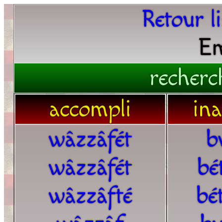
Retour l
Em
recherc
accompli
in
wâzzâfét
b
wâzzâfét
bé
wâzzâfté
bé