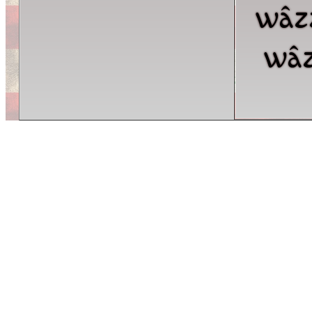
wâz
wâz