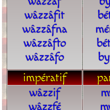
wâzzâf
by
wâzzâfit
bé
wâzzâfna
mé
wâzzâfto
bé
wâzzâfo
by
impératif
par
wâzzif
m
wâzzfé
m