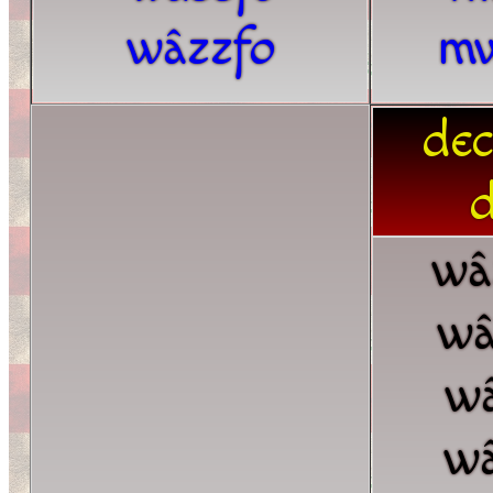
wâzzfo
mw
dec
d
wâ
wâ
wâ
wâ