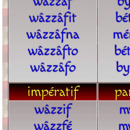
wâzzâf
by
wâzzâfit
bé
wâzzâfna
mé
wâzzâfto
bé
wâzzâfo
by
impératif
par
wâzzif
m
wâzzfé
m