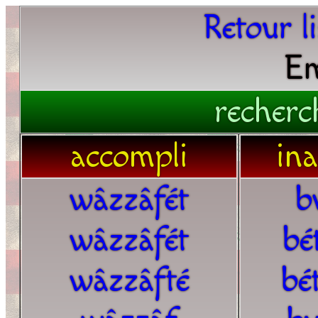
Retour l
Em
recherc
accompli
in
wâzzâfét
b
wâzzâfét
bé
wâzzâfté
bé