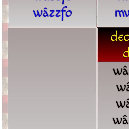
wâzzfo
mw
dec
d
wâ
wâ
wâ
wâ